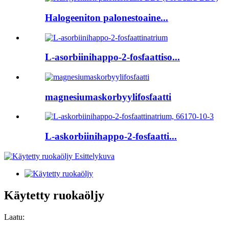
Halogeeniton palonestoaine...
L-asorbiinihappo-2-fosfaattiso...
magnesiumaskorbyylifosfaatti
L-askorbiinihappo-2-fosfaatti...
Käytetty ruokaöljy
Laatu: