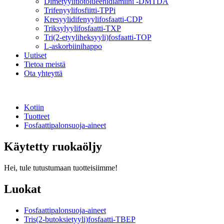
Dimetyylitiotolueenidiamiini -DMTDA
Trifenyylifosfiitti-TPPi
Kresyylidifenyylifosfaatti-CDP
Triksylyylifosfaatti-TXP
Tri(2-etyyliheksyyli)fosfaatti-TOP
L-askorbiinihappo
Uutiset
Tietoa meistä
Ota yhteyttä
Kotiin
Tuotteet
Fosfaattipalonsuoja-aineet
Käytetty ruokaöljy
Hei, tule tutustumaan tuotteisiimme!
Luokat
Fosfaattipalonsuoja-aineet
Tris(2-butoksietyyli)fosfaatti-TBEP