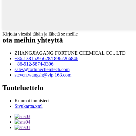
Kirjoita viestisi tähän ja lähetä se meille
ota meihin yhteyttä
ZHANGJIAGANG FORTUNE CHEMICAL CO., LTD
+86-13815295628/18962266846
+86-512-5874-0306
sales@fortunechemtech.com
steven.wangsh@vip.163.com
Tuoteluettelo
Kuumat tunnisteet
Sivukartta.xml