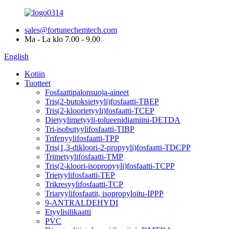
sales@fortunechemtech.com
Ma - La klo 7.00 - 9.00
English
Kotiin
Tuotteet
Fosfaattipalonsuoja-aineet
Tris(2-butoksietyyli)fosfaatti-TBEP
Tris(2-kloorietyyli)fosfaatti-TCEP
Dietyylimetyyli-tolueenidiamiini-DETDA
Tri-isobutyylifosfaatti-TIBP
Trifenyylifosfaatti-TPP
Tris(1,3-dikloori-2-propyyli)fosfaatti-TDCPP
Trimetyylifosfaatti-TMP
Tris(2-kloori-isopropyyli)fosfaatti-TCPP
Trietyylifosfaatti-TEP
Trikresyylifosfaatti-TCP
Triaryylifosfaatit, isopropyloitu-IPPP
9-ANTRALDEHYDI
Etyylisilikaatti
PVC