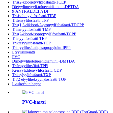
Tris(2-kloorietyyli)fosfaatti-TCEP
Dietyylimetyyli-tolueenidiamiini-DETDA
9-ANTRALDEHYDI
Tri-isobutyylifosfaatti-TIBP
Trifenyylifosfaatti-TPP
Tris(1,3-dikloori-2-propyyli)fosfaatti-TDCPP
Trimetyylifosfaatti-TMP
Tris(2-kloori-isopropyyli)fosfaatti-TCPP
Trietyylifosfaatti-TEP
Trikresyylifosfaatti-TCP
Triaryylifosfaatit, isopropyloitu-IPPP
Etyylisilikaatti
PVC
Dimetyylitiotolueenidiamiini -DMTDA
Trifenyylifosfiitti-TPPi
Kresyylidifenyylifosfaatti-CDP
Triksylyylifosfaatti-TXP
Tri(2-etyyliheksyyli)fosfaatti-TOP
L-askorbiinihappo
PVC-hartsi