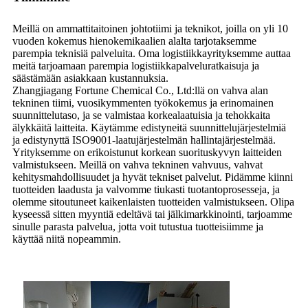
Meillä on ammattitaitoinen johtotiimi ja teknikot, joilla on yli 10
vuoden kokemus hienokemikaalien alalta tarjotaksemme
parempia teknisiä palveluita. Oma logistiikkayrityksemme auttaa
meitä tarjoamaan parempia logistiikkapalveluratkaisuja ja
säästämään asiakkaan kustannuksia.
Zhangjiagang Fortune Chemical Co., Ltd:llä on vahva alan
tekninen tiimi, vuosikymmenten työkokemus ja erinomainen
suunnittelutaso, ja se valmistaa korkealaatuisia ja tehokkaita
älykkäitä laitteita. Käytämme edistyneitä suunnittelujärjestelmiä
ja edistynyttä ISO9001-laatujärjestelmän hallintajärjestelmää.
Yrityksemme on erikoistunut korkean suorituskyvyn laitteiden
valmistukseen. Meillä on vahva tekninen vahvuus, vahvat
kehitysmahdollisuudet ja hyvät tekniset palvelut. Pidämme kiinni
tuotteiden laadusta ja valvomme tiukasti tuotantoprosesseja, ja
olemme sitoutuneet kaikenlaisten tuotteiden valmistukseen. Olipa
kyseessä sitten myyntiä edeltävä tai jälkimarkkinointi, tarjoamme
sinulle parasta palvelua, jotta voit tutustua tuotteisiimme ja
käyttää niitä nopeammin.