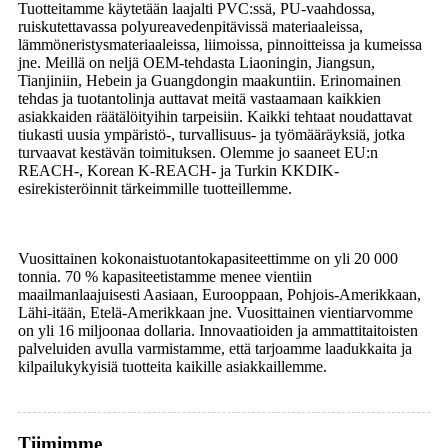
Tuotteitamme käytetään laajalti PVC:ssä, PU-vaahdossa,
ruiskutettavassa polyureavedenpitävissä materiaaleissa,
lämmöneristysmateriaaleissa, liimoissa, pinnoitteissa ja kumeissa
jne. Meillä on neljä OEM-tehdasta Liaoningin, Jiangsun,
Tianjiniin, Hebein ja Guangdongin maakuntiin. Erinomainen
tehdas ja tuotantolinja auttavat meitä vastaamaan kaikkien
asiakkaiden räätälöityihin tarpeisiin. Kaikki tehtaat noudattavat
tiukasti uusia ympäristö-, turvallisuus- ja työmääräyksiä, jotka
turvaavat kestävän toimituksen. Olemme jo saaneet EU:n
REACH-, Korean K-REACH- ja Turkin KKDIK-
esirekisteröinnit tärkeimmille tuotteillemme.
Vuosittainen kokonaistuotantokapasiteettimme on yli 20 000
tonnia. 70 % kapasiteetistamme menee vientiin
maailmanlaajuisesti Aasiaan, Eurooppaan, Pohjois-Amerikkaan,
Lähi-itään, Etelä-Amerikkaan jne. Vuosittainen vientiarvomme
on yli 16 miljoonaa dollaria. Innovaatioiden ja ammattitaitoisten
palveluiden avulla varmistamme, että tarjoamme laadukkaita ja
kilpailukykyisiä tuotteita kaikille asiakkaillemme.
Tiimimme