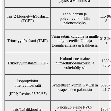
jäykissä vaahdoissa
Fenolihartsin ja
Tris(2-kloorietyyli)fosfaatti
115-96
polyvinyylikloridin
(TCEP)
8
palonestokyky
Värin estäjä kuiduille ja muille
512-56
Trimetyylifosfaatti (TMP)
polymeereille; Uuttaja
1
torjunta-aineissa ja lääkkeissä
Kulumisenestoaine
1330-
Trikresyylifosfaatti (TCP)
nitroselluloosalakoissa ja
78-5
voiteluöljyssä
Isopropyloitu
Synteettisen kumin, PVC:n ja
68937
trifenyylifosfaatti
kaapeleiden palonesto
41-7
(IPPP, Reofos 35/50/65)
Palonsuoja-aine PVC-
Tris(1,3-dikloori-2-
13674