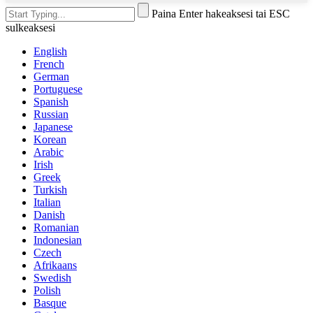
Paina Enter hakeaksesi tai ESC
sulkeaksesi
English
French
German
Portuguese
Spanish
Russian
Japanese
Korean
Arabic
Irish
Greek
Turkish
Italian
Danish
Romanian
Indonesian
Czech
Afrikaans
Swedish
Polish
Basque