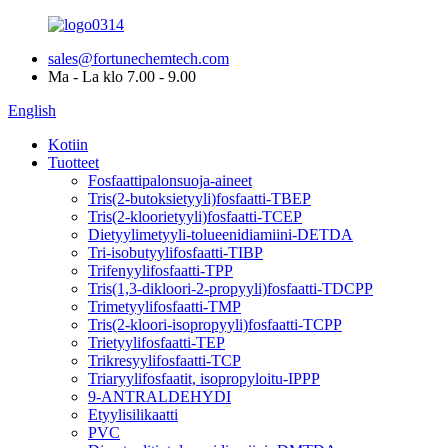
sales@fortunechemtech.com
Ma - La klo 7.00 - 9.00
English
Kotiin
Tuotteet
Fosfaattipalonsuoja-aineet
Tris(2-butoksietyyli)fosfaatti-TBEP
Tris(2-kloorietyyli)fosfaatti-TCEP
Dietyylimetyyli-tolueenidiamiini-DETDA
Tri-isobutyylifosfaatti-TIBP
Trifenyylifosfaatti-TPP
Tris(1,3-dikloori-2-propyyli)fosfaatti-TDCPP
Trimetyylifosfaatti-TMP
Tris(2-kloori-isopropyyli)fosfaatti-TCPP
Trietyylifosfaatti-TEP
Trikresyylifosfaatti-TCP
Triaryylifosfaatit, isopropyloitu-IPPP
9-ANTRALDEHYDI
Etyylisilikaatti
PVC