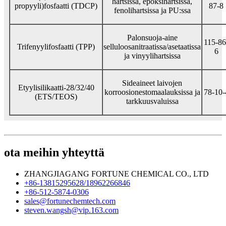
hartsissa, epoksihartsissa,
propyyli)fosfaatti (TDCP)
87-8
fenolihartsissa ja PU:ssa
Palonsuoja-aine
115-86
Trifenyylifosfaatti (TPP)
selluloosanitraatissa/asetaatissa
6
ja vinyylihartsissa
Sideaineet laivojen
Etyylisilikaatti-28/32/40
korroosionestomaalauksissa ja
78-10-
(ETS/TEOS)
tarkkuusvaluissa
ota meihin yhteyttä
ZHANGJIAGANG FORTUNE CHEMICAL CO., LTD
+86-13815295628/18962266846
+86-512-5874-0306
sales@fortunechemtech.com
steven.wangsh@vip.163.com