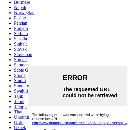
Burmese
Nepali
Norwegian
Pashto
Persian
Punjabi
Serbian
Sesotho
Sinhala
Slovak
Slovenian
Somali
Samoan
Scots Gaelic
Shona
Sindhi
Sundanese
Swahili
Tajik
Tamil
Telugu
Thai
Ukrainian
Urdu
Uzbek