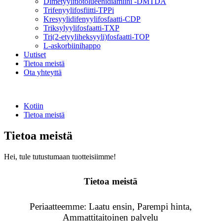
Dimetyylitiotolueenidiamiini -DMTDA
Trifenyylifosfiitti-TPPi
Kresyylidifenyylifosfaatti-CDP
Triksylyylifosfaatti-TXP
Tri(2-etyyliheksyyli)fosfaatti-TOP
L-askorbiinihappo
Uutiset
Tietoa meistä
Ota yhteyttä
Kotiin
Tietoa meistä
Tietoa meistä
Hei, tule tutustumaan tuotteisiimme!
Tietoa meistä
Periaatteemme: Laatu ensin, Parempi hinta,
Ammattitaitoinen palvelu