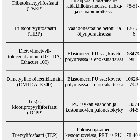
Ilmanpoisto-/tasoiteaine
Tributoksietyylifosfaatti
lattiakiillotusaineissa, nahka-
78-51-
(TBEP)
ja seinäpinnoitteissa
Tri-isobutyylifosfaatti
Vaahdonestoaine betoni- ja
126-71
(TIBP)
öljynporauksessa
6
Dietyylimetyyli-
Elastomeeri PU:ssa; kovete
68479
tolueenidiamiini (DETDA,
polyureassa ja epoksihartsissa
98-1
Ethacure 100)
Dimetyylitiotolueenidiamiini
Elastomeeri PU:ssa; kovete
106264
(DMTDA, E300)
polyureassa ja epoksihartsissa
79-3
Tris(2-
PU-jäykän vaahdon ja
13674
klooripropyyli)fosfaatti
kestomuovien palonestokyky
84-5
(TCPP)
Palonsuoja-aineet
Trietyylifosfaatti (TEP)
kestomuoveissa, PET- ja PU-
78-40-