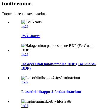
tuotteemme
Tuotteemme takaavat laadun
lisää
PVC-hartsi
lisää
Halogeeniton palonestoaine BDP (ForGuard-
BDP)
lisää
L-asorbiinihappo-2-fosfaattinatrium
lisää