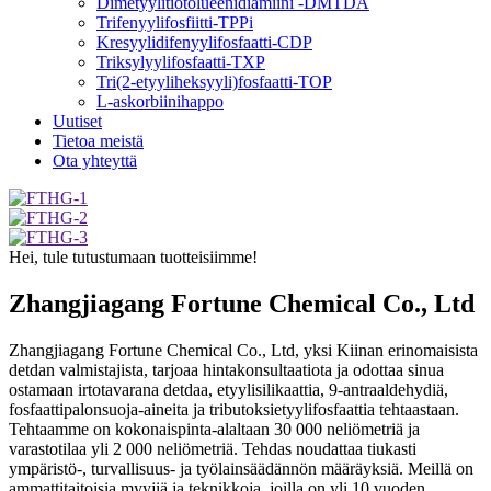
Dimetyylitiotolueenidiamiini -DMTDA
Trifenyylifosfiitti-TPPi
Kresyylidifenyylifosfaatti-CDP
Triksylyylifosfaatti-TXP
Tri(2-etyyliheksyyli)fosfaatti-TOP
L-askorbiinihappo
Uutiset
Tietoa meistä
Ota yhteyttä
Hei, tule tutustumaan tuotteisiimme!
Zhangjiagang Fortune Chemical Co., Ltd
Zhangjiagang Fortune Chemical Co., Ltd, yksi Kiinan erinomaisista
detdan valmistajista, tarjoaa hintakonsultaatiota ja odottaa sinua
ostamaan irtotavarana detdaa, etyylisilikaattia, 9-antraaldehydiä,
fosfaattipalonsuoja-aineita ja tributoksietyylifosfaattia tehtaastaan.
Tehtaamme on kokonaispinta-alaltaan 30 000 neliömetriä ja
varastotilaa yli 2 000 neliömetriä. Tehdas noudattaa tiukasti
ympäristö-, turvallisuus- ja työlainsäädännön määräyksiä. Meillä on
ammattitaitoisia myyjiä ja teknikkoja, joilla on yli 10 vuoden