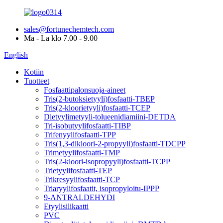
sales@fortunechemtech.com
Ma - La klo 7.00 - 9.00
English
Kotiin
Tuotteet
Fosfaattipalonsuoja-aineet
Tris(2-butoksietyyli)fosfaatti-TBEP
Tris(2-kloorietyyli)fosfaatti-TCEP
Dietyylimetyyli-tolueenidiamiini-DETDA
Tri-isobutyylifosfaatti-TIBP
Trifenyylifosfaatti-TPP
Tris(1,3-dikloori-2-propyyli)fosfaatti-TDCPP
Trimetyylifosfaatti-TMP
Tris(2-kloori-isopropyyli)fosfaatti-TCPP
Trietyylifosfaatti-TEP
Trikresyylifosfaatti-TCP
Triaryylifosfaatit, isopropyloitu-IPPP
9-ANTRALDEHYDI
Etyylisilikaatti
PVC