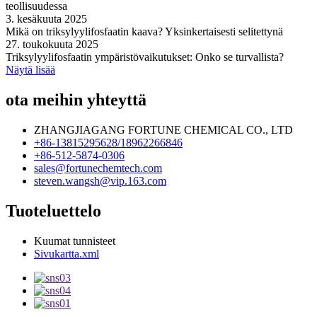
teollisuudessa
3. kesäkuuta 2025
Mikä on triksylyylifosfaatin kaava? Yksinkertaisesti selitettynä
27. toukokuuta 2025
Triksylyylifosfaatin ympäristövaikutukset: Onko se turvallista?
Näytä lisää
ota meihin yhteyttä
ZHANGJIAGANG FORTUNE CHEMICAL CO., LTD
+86-13815295628/18962266846
+86-512-5874-0306
sales@fortunechemtech.com
steven.wangsh@vip.163.com
Tuoteluettelo
Kuumat tunnisteet
Sivukartta.xml