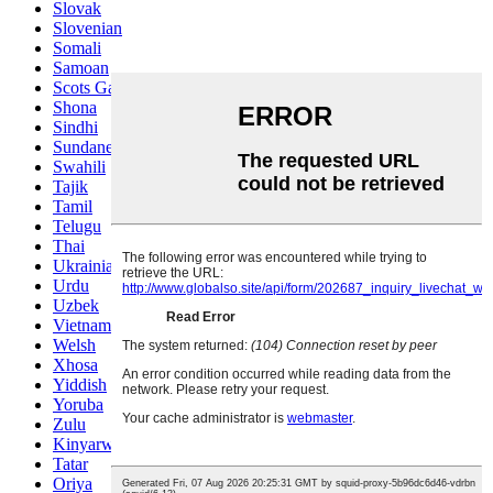
Slovak
Slovenian
Somali
Samoan
Scots Gaelic
Shona
Sindhi
Sundanese
Swahili
Tajik
Tamil
Telugu
Thai
Ukrainian
Urdu
Uzbek
Vietnamese
Welsh
Xhosa
Yiddish
Yoruba
Zulu
Kinyarwanda
Tatar
Oriya