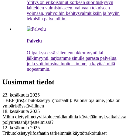
Yritys on erikoistunut korkean suorituskyvyn
laitteiden valmistukseen, vahvaan tekniseen
voimaan, vahvoihin kehitysvalmiuksiin ja hyviin
teknisiin palveluihin.
Palvelu
Olipa kyseessä sitten ennakkomyynti tai
jälkimyynti, tarjoamme sinulle parasta palvelua,
jotta voit tutustua tuotteisiimme ja käyttää niitä
nopeammin.
Uusimmat tiedot
23. kesäkuuta 2025
TBEP (tris(2-butoksietyyli)fosfaatti): Palonsuoja-aine, joka on
ympäristöystävällinen
18. kesäkuuta 2025
Mihin dietyylimetyyli-tolueenidiamiinia käytetään nykyaikaisissa
polyuretaanijärjestelmissä?
12. kesäkuuta 2025
Tributoksietyylifosfaatin tärkeimmät käyttötarkoitukset