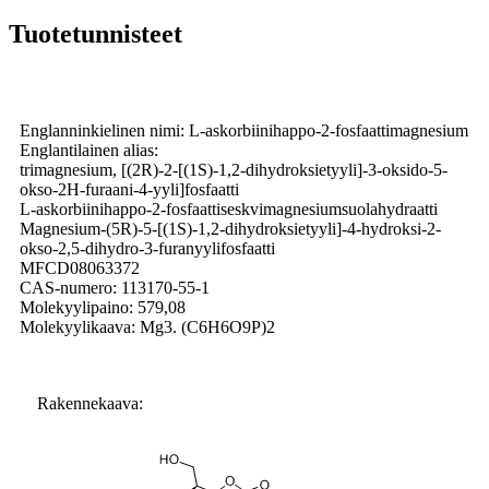
Tuotetunnisteet
Englanninkielinen nimi: L-askorbiinihappo-2-fosfaattimagnesium
Englantilainen alias:
trimagnesium, [(2R)-2-[(1S)-1,2-dihydroksietyyli]-3-oksido-5-
okso-2H-furaani-4-yyli]fosfaatti
L-askorbiinihappo-2-fosfaattiseskvimagnesiumsuolahydraatti
Magnesium-(5R)-5-[(1S)-1,2-dihydroksietyyli]-4-hydroksi-2-
okso-2,5-dihydro-3-furanyylifosfaatti
MFCD08063372
CAS-numero: 113170-55-1
Molekyylipaino: 579,08
Molekyylikaava: Mg3. (C6H6O9P)2
Rakennekaava: