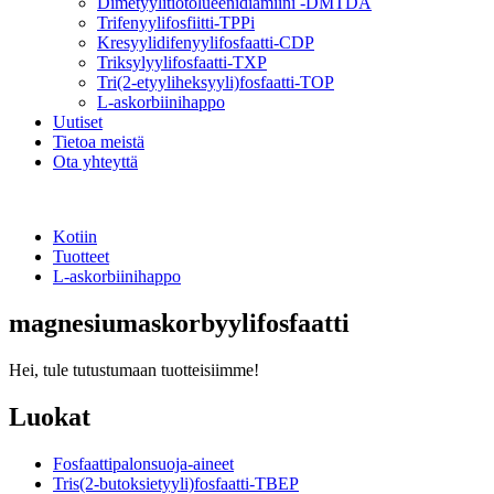
Dimetyylitiotolueenidiamiini -DMTDA
Trifenyylifosfiitti-TPPi
Kresyylidifenyylifosfaatti-CDP
Triksylyylifosfaatti-TXP
Tri(2-etyyliheksyyli)fosfaatti-TOP
L-askorbiinihappo
Uutiset
Tietoa meistä
Ota yhteyttä
Kotiin
Tuotteet
L-askorbiinihappo
magnesiumaskorbyylifosfaatti
Hei, tule tutustumaan tuotteisiimme!
Luokat
Fosfaattipalonsuoja-aineet
Tris(2-butoksietyyli)fosfaatti-TBEP