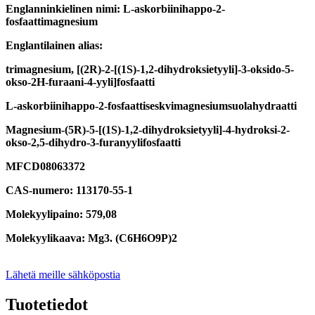
Englanninkielinen nimi: L-askorbiinihappo-2-
fosfaattimagnesium
Englantilainen alias:
trimagnesium, [(2R)-2-[(1S)-1,2-dihydroksietyyli]-3-oksido-5-
okso-2H-furaani-4-yyli]fosfaatti
L-askorbiinihappo-2-fosfaattiseskvimagnesiumsuolahydraatti
Magnesium-(5R)-5-[(1S)-1,2-dihydroksietyyli]-4-hydroksi-2-
okso-2,5-dihydro-3-furanyylifosfaatti
MFCD08063372
CAS-numero: 113170-55-1
Molekyylipaino: 579,08
Molekyylikaava: Mg3. (C6H6O9P)2
Lähetä meille sähköpostia
Tuotetiedot