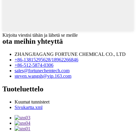
Kirjoita viestisi tähän ja lähetä se meille
ota meihin yhteyttä
ZHANGJIAGANG FORTUNE CHEMICAL CO., LTD
+86-13815295628/18962266846
+86-512-5874-0306
sales@fortunechemtech.com
steven.wangsh@vip.163.com
Tuoteluettelo
Kuumat tunnisteet
Sivukartta.xml