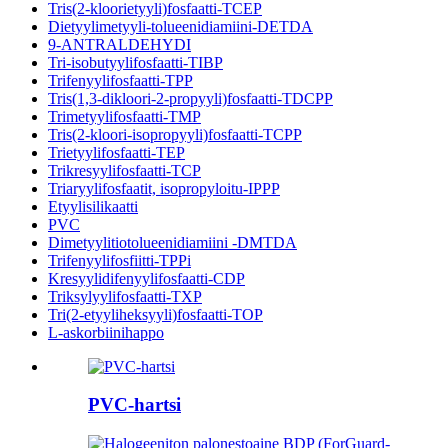
Tris(2-kloorietyyli)fosfaatti-TCEP
Dietyylimetyyli-tolueenidiamiini-DETDA
9-ANTRALDEHYDI
Tri-isobutyylifosfaatti-TIBP
Trifenyylifosfaatti-TPP
Tris(1,3-dikloori-2-propyyli)fosfaatti-TDCPP
Trimetyylifosfaatti-TMP
Tris(2-kloori-isopropyyli)fosfaatti-TCPP
Trietyylifosfaatti-TEP
Trikresyylifosfaatti-TCP
Triaryylifosfaatit, isopropyloitu-IPPP
Etyylisilikaatti
PVC
Dimetyylitiotolueenidiamiini -DMTDA
Trifenyylifosfiitti-TPPi
Kresyylidifenyylifosfaatti-CDP
Triksylyylifosfaatti-TXP
Tri(2-etyyliheksyyli)fosfaatti-TOP
L-askorbiinihappo
PVC-hartsi