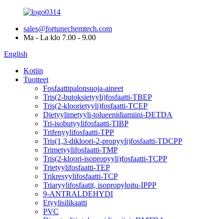
sales@fortunechemtech.com
Ma - La klo 7.00 - 9.00
English
Kotiin
Tuotteet
Fosfaattipalonsuoja-aineet
Tris(2-butoksietyyli)fosfaatti-TBEP
Tris(2-kloorietyyli)fosfaatti-TCEP
Dietyylimetyyli-tolueenidiamiini-DETDA
Tri-isobutyylifosfaatti-TIBP
Trifenyylifosfaatti-TPP
Tris(1,3-dikloori-2-propyyli)fosfaatti-TDCPP
Trimetyylifosfaatti-TMP
Tris(2-kloori-isopropyyli)fosfaatti-TCPP
Trietyylifosfaatti-TEP
Trikresyylifosfaatti-TCP
Triaryylifosfaatit, isopropyloitu-IPPP
9-ANTRALDEHYDI
Etyylisilikaatti
PVC