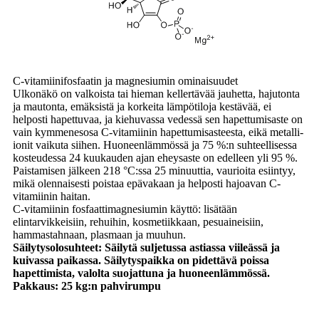
C-vitamiinifosfaatin ja magnesiumin ominaisuudet
Ulkonäkö on valkoista tai hieman kellertävää jauhetta, hajutonta
ja mautonta, emäksistä ja korkeita lämpötiloja kestävää, ei
helposti hapettuvaa, ja kiehuvassa vedessä sen hapettumisaste on
vain kymmenesosa C-vitamiinin hapettumisasteesta, eikä metalli-
ionit vaikuta siihen. Huoneenlämmössä ja 75 %:n suhteellisessa
kosteudessa 24 kuukauden ajan eheysaste on edelleen yli 95 %.
Paistamisen jälkeen 218 °C:ssa 25 minuuttia, vaurioita esiintyy,
mikä olennaisesti poistaa epävakaan ja helposti hajoavan C-
vitamiinin haitan.
C-vitamiinin fosfaattimagnesiumin käyttö: lisätään
elintarvikkeisiin, rehuihin, kosmetiikkaan, pesuaineisiin,
hammastahnaan, plasmaan ja muuhun.
Säilytysolosuhteet: Säilytä suljetussa astiassa viileässä ja
kuivassa paikassa. Säilytyspaikka on pidettävä poissa
hapettimista, valolta suojattuna ja huoneenlämmössä.
Pakkaus: 25 kg:n pahvirumpu