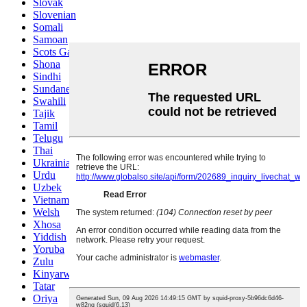
Slovak
Slovenian
Somali
Samoan
Scots Gaelic
Shona
Sindhi
Sundanese
Swahili
Tajik
Tamil
Telugu
Thai
Ukrainian
Urdu
Uzbek
Vietnamese
Welsh
Xhosa
Yiddish
Yoruba
Zulu
Kinyarwanda
Tatar
Oriya