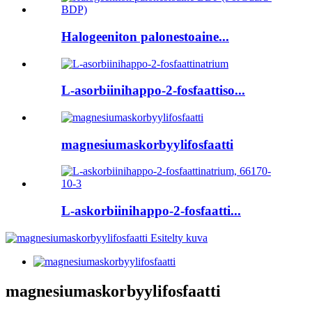
Halogeeniton palonestoaine...
L-asorbiinihappo-2-fosfaattiso...
magnesiumaskorbyylifosfaatti
L-askorbiinihappo-2-fosfaatti...
magnesiumaskorbyylifosfaatti