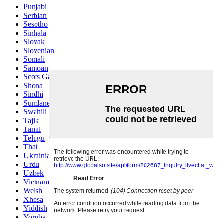
Punjabi
Serbian
Sesotho
Sinhala
Slovak
Slovenian
Somali
Samoan
Scots Gaelic
Shona
Sindhi
Sundanese
Swahili
Tajik
Tamil
Telugu
Thai
Ukrainian
Urdu
Uzbek
Vietnamese
Welsh
Xhosa
Yiddish
Yoruba