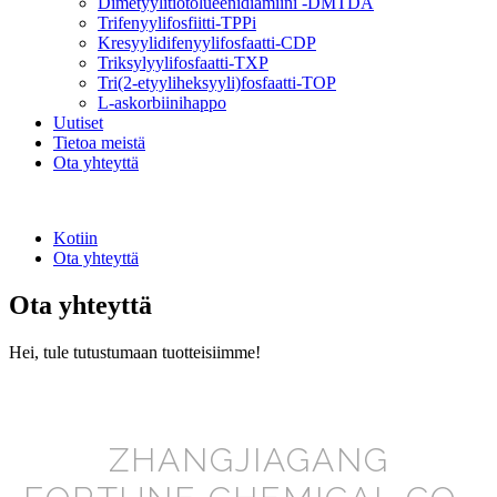
Dimetyylitiotolueenidiamiini -DMTDA
Trifenyylifosfiitti-TPPi
Kresyylidifenyylifosfaatti-CDP
Triksylyylifosfaatti-TXP
Tri(2-etyyliheksyyli)fosfaatti-TOP
L-askorbiinihappo
Uutiset
Tietoa meistä
Ota yhteyttä
Kotiin
Ota yhteyttä
Ota yhteyttä
Hei, tule tutustumaan tuotteisiimme!
ZHANGJIAGANG