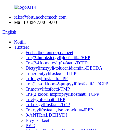
sales@fortunechemtech.com
Ma - La klo 7.00 - 9.00
English
Kotiin
Tuotteet
Fosfaattipalonsuoja-aineet
Tris(2-butoksietyyli)fosfaatti-TBEP
Tris(2-kloorietyyli)fosfaatti-TCEP
Dietyylimetyyli-tolueenidiamiini-DETDA
Tri-isobutyylifosfaatti-TIBP
Trifenyylifosfaatti-TPP
Tris(1,3-dikloori-2-propyyli)fosfaatti-TDCPP
Trimetyylifosfaatti-TMP
Tris(2-kloori-isopropyyli)fosfaatti-TCPP
Trietyylifosfaatti-TEP
Trikresyylifosfaatti-TCP
Triaryylifosfaatit, isopropyloitu-IPPP
9-ANTRALDEHYDI
Etyylisilikaatti
PVC