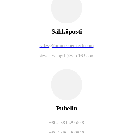
Sähköposti
sales@fortunechemtech.com
steven.wangsh@vip.163.com
Puhelin
+86-13815295628
+86-18962266846