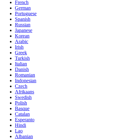
French
German
Portuguese
Spanish
Russian
Japanese
Korean
Arabic
Irish
Greek
Turkish
Italian
Danish
Romanian
Indonesian
Czech
Afrikaans
Swedish
Polish
Basque
Catalan
Esperanto
Hindi
Lao
Albanian