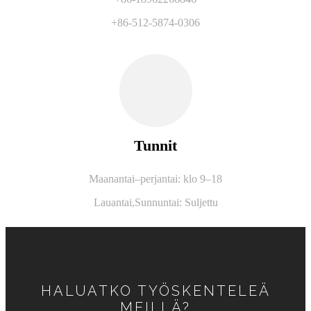
+86-512-5874-0306
Tunnit
Maanantai–perjantai: klo 9–18
Lauantai,
Sunnuntai: Suljettu
HALUATKO TYÖSKENTELEÄ
MEILLÄ?